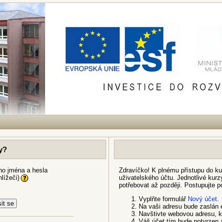
ky?
ho jména a hesla
Zdravíčko! K plnému přístupu do ku
lížeči)
uživatelského účtu. Jednotlivé kurz
potřebovat až později. Postupujte p
Vyplňte formulář
Nový účet
.
Na vaši adresu bude zaslá
Navštivte webovou adresu, k
Váš účet tím bude potvrzen a