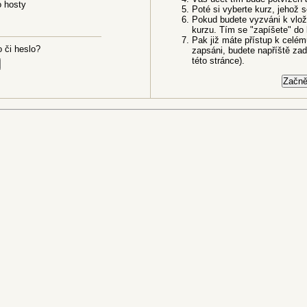
o hosty
Poté si vyberte kurz, jehož s
Pokud budete vyzváni k vložen
kurzu. Tím se "zapíšete" do 
Pak již máte přístup k celému
 či heslo?
zapsáni, budete napříště zad
této stránce).