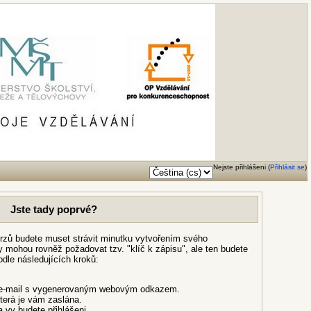
Nejste přihlášeni (
Přihlásit se
)
Jste tady poprvé?
rzů budete muset strávit minutku vytvořením svého
y mohou rovněž požadovat tzv. "klíč k zápisu", ale ten budete
odle následujících kroků:
n e-mail s vygenerovaným webovým odkazem.
terá je vám zaslána.
 vy budete přihlášeni.