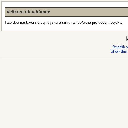
Velikost okna/rámce
Tato dvě nastavení určují výšku a šířku rámce/okna pro učební objekty.
Rejstřík
Show this 