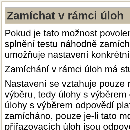
Zamíchat v rámci úloh
Pokud je tato možnost povole
splnění testu náhodně zamíchán
umožňuje nastavení konkrétní
Zamíchání v rámci úloh má st
Nastavení se vztahuje pouze n
výběru, tedy úlohy s výběrem 
úlohy s výběrem odpovědí pla
zamícháno, pouze je-li tato 
přiřazovacích úloh jsou odpov