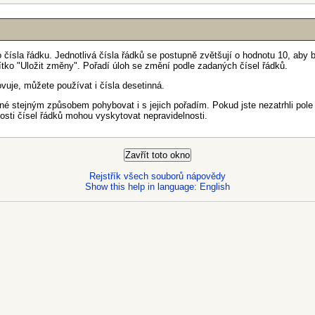
sla řádku. Jednotlivá čísla řádků se postupně zvětšují o hodnotu 10, aby by
čítko "Uložit změny". Pořadí úloh se změní podle zadaných čísel řádků.
uje, můžete používat i čísla desetinná.
né stejným způsobem pohybovat i s jejich pořadím. Pokud jste nezatrhli pole
nosti čísel řádků mohou vyskytovat nepravidelnosti.
Rejstřík všech souborů nápovědy
Show this help in language: English