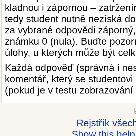
kladnou i zápornou – zatrže
tedy student nutně nezíská d
za vybrané odpovědi záporný,
známku 0 (nula). Buďte pozorn
úlohy, u kterých může být cel
Každá odpověď (správná i ne
komentář, který se studentovi
(pokud je v testu zobrazován
Rejstřík vše
Show this help