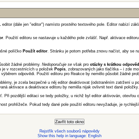
editor (dále jen "editor") namísto prostého textového pole. Editor nabízí zá
or
. Použití editoru se nastavuje u každého pole zvlášť. Např. aktivace editor
lušné políčko
Použít editor
. Stránku je potom potřeba znovu načíst, aby se na
způsobit žádné problémy.
Nedoporučuje se
však pro
otázky s krátkou odpověd
je v rozcestnících u položek
Popis
, zobrazovaných jako tlačítka – i zde 
 s výběrem odpovědi. Použití editoru pro Reakce by nemělo působit žádné pro
blémy, je zcela bezpečné u něj editor deaktivovat (odstraněním zatržení u p
vaná aktivace a deaktivace editoru by neměla nijak ovlivnit text dané položky.
. Při pozdější editaci se tedy položky, u nichž byl editor aktivován, otevřou
st prohlížeče. Pokud tedy dané pole použití editoru nevyžaduje, je rychlejší
Rejstřík všech souborů nápovědy
Show this help in language: English