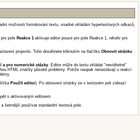
kladní možnosti formátování textu, snadné vkládání hypertextových odkazů,
u pro pole
Reakce 1
aktivuje editor pouze pro pole Reakce 1,
nikoliv
pro
stavení projevilo. Toho dosáhnete kliknutím na tlačítko
Obnovit stránku
í a pro numerické otázky
. Editor může do textu vkládat "neviditelné"
mohou HTML značky působit problémy. Potíže naopak nenastávají u reakcí
blémy.
olíčka
Použít editor
). Po obnovení stránky se v textovém poli zobrazí
 opět s aktivovaným editorem.
 a šetrnější používat standardní textová pole.