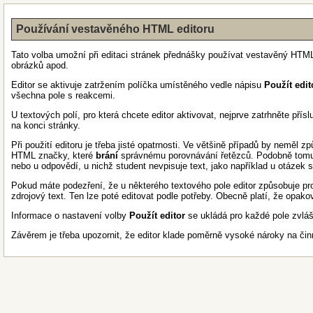
Používání vestavěného HTML editoru
Tato volba umožní při editaci stránek přednášky používat vestavěný HTML 
obrázků apod.
Editor se aktivuje zatržením políčka umístěného vedle nápisu
Použít edit
všechna pole s reakcemi.
U textových polí, pro která chcete editor aktivovat, nejprve zatrhněte přís
na konci stránky.
Při použití editoru je třeba jisté opatrnosti. Ve většině případů by neměl 
HTML značky, které
brání
správnému porovnávání řetězců. Podobně tomu 
nebo u odpovědí, u nichž student nevpisuje text, jako například u otázek
Pokud máte podezření, že u některého textového pole editor způsobuje pro
zdrojový text. Ten lze poté editovat podle potřeby. Obecně platí, že opako
Informace o nastavení volby
Použít editor
se ukládá pro každé pole zvlášť
Závěrem je třeba upozornit, že editor klade poměrně vysoké nároky na činno