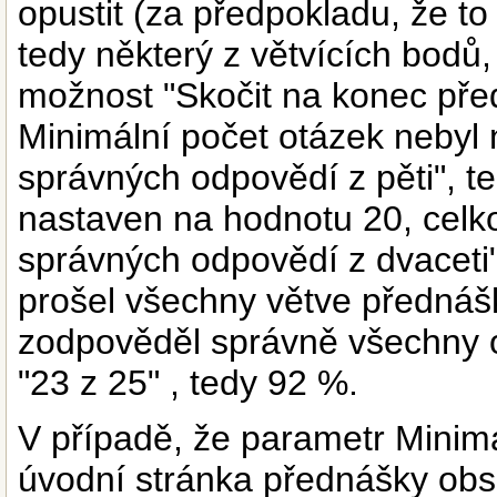
opustit (za předpokladu, že t
tedy některý z větvících bodů,
možnost "Skočit na konec pře
Minimální počet otázek nebyl 
správných odpovědí z pěti", t
nastaven na hodnotu 20, celk
správných odpovědí z dvaceti",
prošel všechny větve přednáš
zodpověděl správně všechny o
"23 z 25" , tedy 92 %.
V případě, že parametr Minimá
úvodní stránka přednášky obs