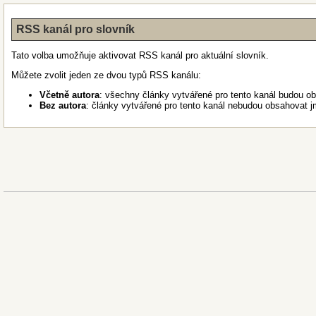
RSS kanál pro slovník
Tato volba umožňuje aktivovat RSS kanál pro aktuální slovník.
Můžete zvolit jeden ze dvou typů RSS kanálu:
Včetně autora
: všechny články vytvářené pro tento kanál budou o
Bez autora
: články vytvářené pro tento kanál nebudou obsahovat j