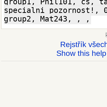
group1, Phil101, cs, t
specialni pozornost!, 
group2, Mat243, , ,
Rejstřík vše
Show this help