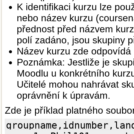
K identifikaci kurzu lze použ
nebo název kurzu (coursena
přednost před názvem kurzu
polí zadáno, jsou skupiny p
Název kurzu zde odpovídá 
Poznámka: Jestliže je skupi
Moodlu u konkrétního kurzu,
Učitelé mohou nahrávat sku
oprávnění k úpravám.
Zde je příklad platného soubor
groupname,idnumber,lan