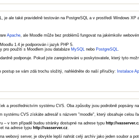
, je ale také pravidelně testován na PostgreSQL a v prostředí Windows XP
ware
Apache
, ale Moodle může bez problémů fungovat na jakémkoliv webovém s
 Moodlu 1.4 je podporován i jazyk PHP 5.
ny pro použití s Moodlem jsou databáze
MySQL
nebo
PostgreSQL
.
ardně podporuje. Pokud jste zaregistrováni u poskytovatele, který tyto možn
o postup se vám zdá trochu složitý, nahlédněte do naší příručky:
Instalace 
ek a prostřednictvím systému CVS. Oba způsoby jsou podrobně popsány na 
vím systému CVS získáte adresář s názvem "moodle", který obsahuje celou řa
ru – v tom případě budou stránky dostupné na adrese typu
http://vasserver.
zet na adrese typu
http://vasserver.cz
.
a webový server, je obvykle lepší nahrát celý archív jako jeden soubor a pot