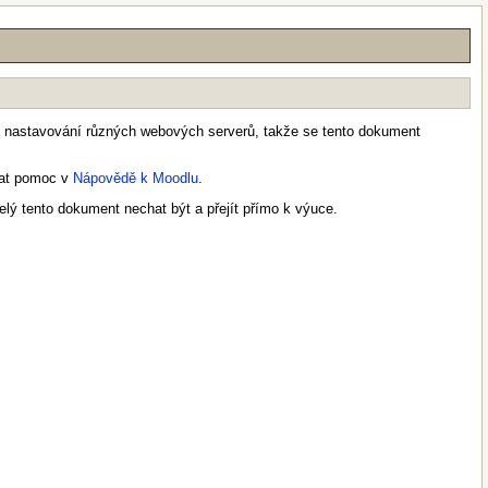
y v nastavování různých webových serverů, takže se tento dokument
edat pomoc v
Nápovědě k Moodlu
.
lý tento dokument nechat být a přejít přímo k výuce.