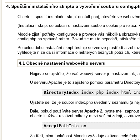
4. Spuštění instalačního skriptu a vytvoření souboru config.p
Chcete-li spustit instalační skript (install.php), otevřete ve webo
(Instalační skript se pokusí o nastavení souboru cookie pro relaci.
Moodle zjistí potřeby konfigurace a provede vás několika obrazov
config.php na správné místo. Pokud se mu to nepodaří, stiskněte t
Po celou dobu instalační skript testuje serverové prostředí a zob
vyhledejte níže další informace o některých běžných potížích, kte
4.1 Obecné nastavení webového serveru
Nejprve se ujistěte, že váš webový server je nastaven tak, a
U serveru Apache je to zajištěno pomocí parametru Director
DirectoryIndex
Ujistěte se, že je soubor index.php uveden v seznamu (a nej
Dále, pokud používáte server
Apache 2
, byste měli zapnou
chcete-li užívat relativní odkazy mezi vašimi zdroji, a zár
AcceptPathInfo
Za třetí, plná funkčnost Moodlu vyžaduje aktivaci celé řady