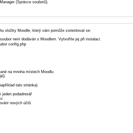
e Manager (Správce souborů).
ahu složky Moodle, který vám pomůže zorientovat se:
soubor není dodáván s Moodlem. Vytvoříte jej při instalaci.
oubor config.php
ívané na mnoha místech Moodlu
ářů
příklad tato stránka)
ci jeden podadresář
lu
zování nových účtů