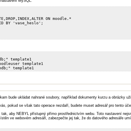
o nastavení MySQL:
E,DROP,INDEX,ALTER ON moodle.* 

D BY 'vase_heslo'; 

b;" template1

odleuser template1

 kam bude ukládat nahrané soubory, například dokumenty kurzu a obrázky uži
 vás, pokud se však tato operace nezdaří, budete muset adresář pro tento účel
it tak, aby NEBYL přístupný přímo prostřednictvím webu. Toto nastavení nej
místěn ve webovém adresáři, zabezpečte jej tak, že do datového adresáře um