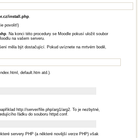
er.cz/install.php
.
e povolit!)
php
. Na konci této procedury se Moodle pokusí uložit soubor
 Moodlu na vašem serveru.
ešení měla být dostačující. Pokud uvíznete na mrtvém bodě,
ndex.html, default.htm atd.).
příklad http://server/file.php/arg1/arg2. To je nezbytné,
edujícího řádku do souboru httpd.conf.
které servery PHP (a některé novější verze PHP) však