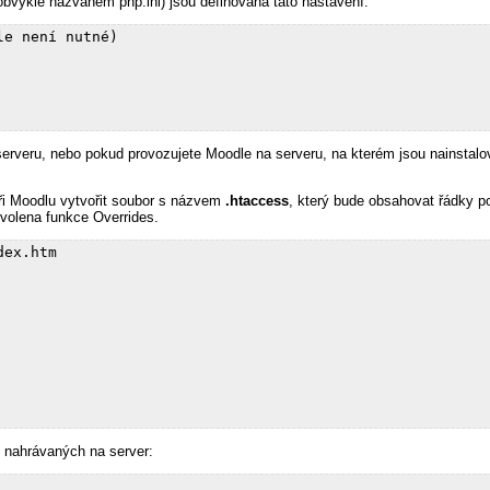
bvykle nazvaném php.ini) jsou definována tato nastavení:
e není nutné)

erveru, nebo pokud provozujete Moodle na serveru, na kterém jsou nainstalová
ři Moodlu vytvořit soubor s názvem
.htaccess
, který bude obsahovat řádky p
ovolena funkce Overrides.
ex.htm

ů nahrávaných na server: