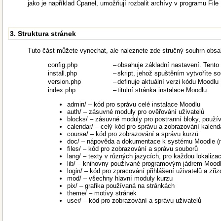
jako je například Cpanel, umožňují rozbalit archívy v programu Fil
3. Struktura stránek
Tuto část můžete vynechat, ale naleznete zde stručný souhrn obs
config.php
–
obsahuje základní nastavení. Tento 
install.php
–
skript, jehož spuštěním vytvoříte s
version.php
–
definuje aktuální verzi kódu Moodlu
index.php
–
titulní stránka instalace Moodlu
admin/ – kód pro správu celé instalace Moodlu
auth/ – zásuvné moduly pro ověřování uživatelů
blocks/ – zásuvné moduly pro postranní bloky, použ
calendar/ – celý kód pro správu a zobrazování kalend
course/ – kód pro zobrazování a správu kurzů
doc/ – nápověda a dokumentace k systému Moodle (na
files/ – kód pro zobrazování a správu souborů
lang/ – texty v různých jazycích, pro každou lokaliza
lib/ – knihovny používané programovým jádrem Mood
login/ – kód pro zpracování přihlášení uživatelů a zři
mod/ – všechny hlavní moduly kurzu
pix/ – grafika používaná na stránkách
theme/ – motivy stránek
user/ – kód pro zobrazování a správu uživatelů