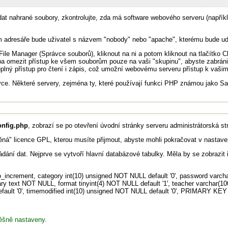
ádat nahrané soubory, zkontrolujte, zda má software webového serveru (napří
adresáře bude uživatel s názvem "nobody" nebo "apache", kterému bude udě
ile Manager (Správce souborů), kliknout na ni a potom kliknout na tlačítko
 omezit přístup ke všem souborům pouze na vaši "skupinu", abyste zabránil
plný přístup pro čtení i zápis, což umožní webovému serveru přístup k vaši
ce. Některé servery, zejména ty, které používají funkci PHP známou jako Sa
onfig.php
, zobrazí se po otevření úvodní stránky serveru administrátorská st
ěná" licence GPL, kterou musíte přijmout, abyste mohli pokračovat v nastave
ádání dat. Nejprve se vytvoří hlavní databázové tabulky. Měla by se zobrazi
ncrement, category int(10) unsigned NOT NULL default '0', password varcha
ry text NOT NULL, format tinyint(4) NOT NULL default '1', teacher varchar(10
efault '0', timemodified int(10) unsigned NOT NULL default '0', PRIMARY K
ěšně nastaveny.