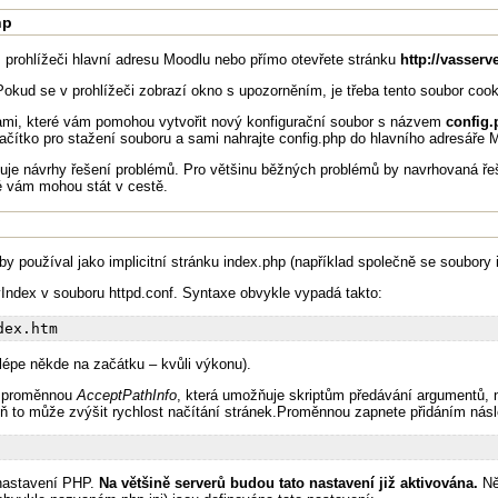
hp
vém prohlížeči hlavní adresu Moodlu nebo přímo otevřete stránku
http://vasserv
 Pokud se v prohlížeči zobrazí okno s upozorněním, je třeba tento soubor cooki
kami, které vám pomohou vytvořit nový konfigurační soubor s názvem
config.
lačítko pro stažení souboru a sami nahrajte config.php do hlavního adresáře
razuje návrhy řešení problémů. Pro většinu běžných problémů by navrhovaná ř
ré vám mohou stát v cestě.
by používal jako implicitní stránku index.php (například společně se soubory i
yIndex v souboru httpd.conf. Syntaxe obvykle vypadá takto:
lépe někde na začátku – kvůli výkonu).
t proměnnou
AcceptPathInfo
, která umožňuje skriptům předávání argumentů, na
oveň to může zvýšit rychlost načítání stránek.Proměnnou zapnete přidáním násl
 nastavení PHP.
Na většině serverů budou tato nastavení již aktivována.
Ně