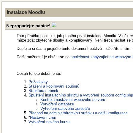
Instalace Moodlu
Nepropadejte panice!
Tato příručka popisuje, jak probíhá první instalace Moodlu. V něk
může zdát zbytečně dlouhý a komplikovaný. Není třeba nechat se o
Dopřejte si čas a projděte tento dokument pečlivě – ušetříte si t
Další možností je obrátit se na
společnost zabývající se webovým
Obsah tohoto dokumentu:
Požadavky
Stažení a kopírování souborů
Struktura stránek
Spuštění instalačního skriptu a vytvoření souboru config.php
Kontrola nastavení webového serveru
Vytvoření databáze
Vytvoření datového adresáře
Přechod na administrátorskou stránku a další konfigurace
*
Nastavení cron
Vytvoření nového kurzu