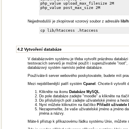
php_value upload_max_filesize 2M

php_value post_max_size 2M

Nejjednodušší je zkopírovat vzorový soubor z adresáře
lib/
4.2 Vytvoření databáze
V databázovém systému je třeba vytvořit prázdnou databázi
testovacích serverů je možné použít i superuživatele "root",
databázový systém namísto jedné databáze.
Používáte-li server webového poskytovatele, budete mít pra
Mezi nejoblíbenější patří systém
Cpanel
. Chcete-li vytvořit
Klikněte na ikonu
Databáze MySQL
.
Do pole databáze zadejte "moodle" a klikněte na tlač
Do příslušných polí zadejte uživatelské jméno a heslo
Nyní můžete kliknutím na tlačítko
Přiřadit uživatele
Nezapomeňte, že vaše uživatelské jméno a jméno dat
jména a názvy.
Máte-li přístup k příkazovému řádku systému Unix, můžete 