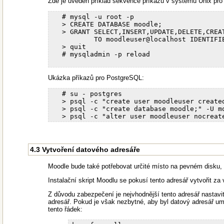
Zde je uveden příklad sekvence příkazů v systému Unix pr
   # mysql -u root -p

   > CREATE DATABASE moodle; 

   > GRANT SELECT,INSERT,UPDATE,DELETE,CREAT
           TO moodleuser@localhost IDENTIFIE
   > quit 

   # mysqladmin -p reload

Ukázka příkazů pro PostgreSQL:
   # su - postgres

   > psql -c "create user moodleuser created
   > psql -c "create database moodle;" -U mo
4.3 Vytvoření datového adresáře
Moodle bude také potřebovat určité místo na pevném disku,
Instalační skript Moodlu se pokusí tento adresář vytvořit za
Z důvodu zabezpečení je nejvhodnější tento adresář nastav
adresář. Pokud je však nezbytné, aby byl datový adresář u
tento řádek: