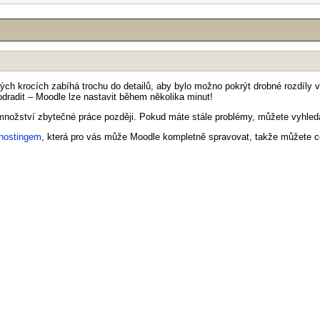
terých krocích zabíhá trochu do detailů, aby bylo možno pokrýt drobné rozdíl
dradit – Moodle lze nastavit během několika minut!
ím množství zbytečné práce později. Pokud máte stále problémy, můžete vyhl
 hostingem
, která pro vás může Moodle kompletně spravovat, takže můžete ce