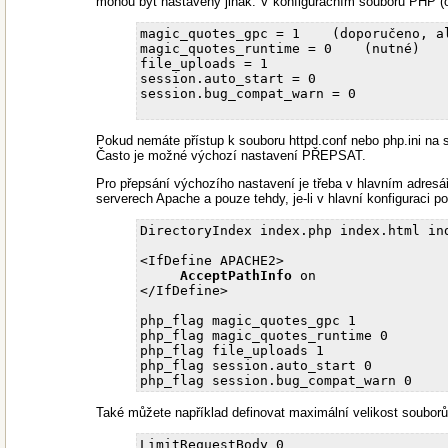
mohou být nastaveny jinak. V konfiguračním souboru PHP (o
magic_quotes_gpc = 1    (doporučeno, al
magic_quotes_runtime = 0    (nutné)

file_uploads = 1

session.auto_start = 0

session.bug_compat_warn = 0

Pokud nemáte přístup k souboru httpd.conf nebo php.ini na s
Často je možné výchozí nastavení PŘEPSAT.
Pro přepsání výchozího nastavení je třeba v hlavním adresá
serverech Apache a pouze tehdy, je-li v hlavní konfiguraci p
DirectoryIndex index.php index.html ind
<IfDefine APACHE2>

AcceptPathInfo
 on

</IfDefine>

php_flag magic_quotes_gpc 1

php_flag magic_quotes_runtime 0

php_flag file_uploads 1

php_flag session.auto_start 0

Také můžete například definovat maximální velikost soubor
LimitRequestBody 0
