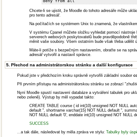
Chcete-li se ujistit, že Moodle do tohoto adresáře může ukl
pro tento adresář.
Na počítačích se systémem Unix to znamená, že vlastníkem 
V systému Cpanel můžete složku vyhledat pomocí nástroje F
serverech webových poskytovatelů bude pravděpodobně třeba
měnit vaše soubory. Všem ostatním bude však třeba udělit ú
Máte-li potíže s bezpečným nastavením, obraťte se na správ
adresář vytvořil a nastavil správce.
5. Přechod na administrátorskou stránku a další konfigurace
Pokud jste v předchozím kroku správně vytvořili základní soubor
c
Při prvním přístupu na administrátorskou stránku se zobrazí "zhušt
Nyní Moodle spustí nastavení databáze a vytváření tabulek pro ukl
nebo zeleně). Výstup by měl vypadat takto:
CREATE TABLE course ( id int(10) unsigned NOT NULL auto_i
default '', shortname varchar(15) NOT NULL default '', summa
NOT NULL default '0', enddate int(10) unsigned NOT NULL d
SUCCESS
...a tak dále, následovat by měla zpráva ve stylu:
Tabulky byly úsp