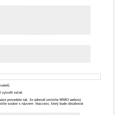
vatelů.
 vytvořit ručně.
snáze provedete tak, že adresář umístíte MIMO webový
ístíte soubor s názvem .htaccess, který bude obsahovat