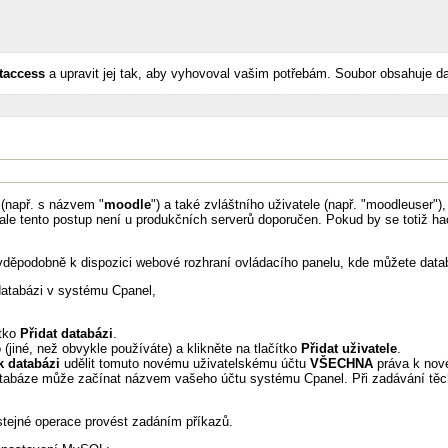
htaccess
a upravit jej tak, aby vyhovoval vašim potřebám. Soubor obsahuje da
 (např. s názvem "
moodle
") a také zvláštního uživatele (např. "moodleuser")
 ale tento postup není u produkčních serverů doporučen. Pokud by se totiž hac
vděpodobně k dispozici webové rozhraní ovládacího panelu, kde můžete databá
 databázi v systému Cpanel,
ítko
Přidat databázi
.
 (jiné, než obvykle používáte) a klikněte na tlačítko
Přidat uživatele
.
 k databázi
udělit tomuto novému uživatelskému účtu
VŠECHNA
práva k nové
abáze může začínat názvem vašeho účtu systému Cpanel. Při zadávání těchto
stejné operace provést zadáním příkazů.