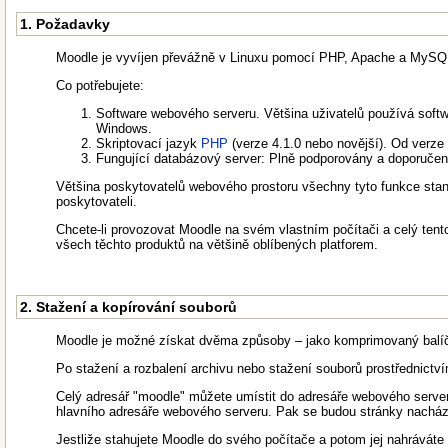
1. Požadavky
Moodle je vyvíjen převážně v Linuxu pomocí PHP, Apache a MySQL
Co potřebujete:
Software webového serveru. Většina uživatelů používá soft
Windows.
Skriptovací jazyk
PHP
(verze 4.1.0 nebo novější). Od verze
Fungující databázový server: Plně podporovány a doporuče
Většina poskytovatelů webového prostoru všechny tyto funkce stand
poskytovateli.
Chcete-li provozovat Moodle na svém vlastním počítači a celý tent
všech těchto produktů na většině oblíbených platforem.
2. Stažení a kopírování souborů
Moodle je možné získat dvěma způsoby – jako komprimovaný balíč
Po stažení a rozbalení archivu nebo stažení souborů prostřednict
Celý adresář "moodle" můžete umístit do adresáře webového serve
hlavního adresáře webového serveru. Pak se budou stránky nachá
Jestliže stahujete Moodle do svého počítače a potom jej nahráváte n