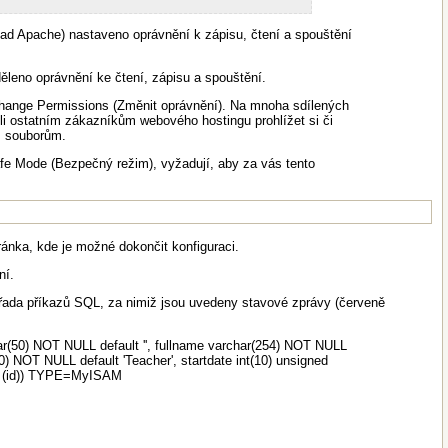
klad Apache) nastaveno oprávnění k zápisu, čtení a spouštění
leno oprávnění ke čtení, zápisu a spouštění.
 Change Permissions (Změnit oprávnění). Na mnoha sdílených
i ostatním zákazníkům webového hostingu prohlížet si či
m souborům.
fe Mode (Bezpečný režim), vyžadují, aby za vás tento
ránka, kde je možné dokončit konfiguraci.
ní.
t řada příkazů SQL, za nimiž jsou uvedeny stavové zprávy (červeně
r(50) NOT NULL default '', fullname varchar(254) NOT NULL
0) NOT NULL default 'Teacher', startdate int(10) unsigned
EY (id)) TYPE=MyISAM