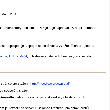
 a Mac OS X.
erveru, který podporuje PHP, jako je například IIS na platformách
osti nepodporuje, zeptejte se na důvod a zvažte přechod k jinému
Apache, PHP a MySQL
. Naleznete zde podrobné pokyny k instalaci
stránce pro stažení:
http://moodle.org/download/
.
du souborů a složek.
cz/moodle
, nebo můžete zkopírovat veškerý obsah přímo do
om jej rozbalit na serveru. Dokonce i rozhraní pro správu webů,